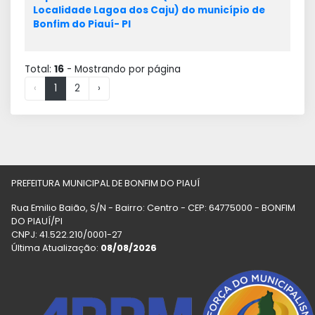
Localidade Lagoa dos Caju) do município de
Bonfim do Piauí- PI
Total:
16
- Mostrando
por página
‹
1
2
›
PREFEITURA MUNICIPAL DE BONFIM DO PIAUÍ
Rua Emilio Baião, S/N - Bairro: Centro - CEP: 64775000 - BONFIM
DO PIAUÍ/PI
CNPJ: 41.522.210/0001-27
Última Atualização:
08/08/2026