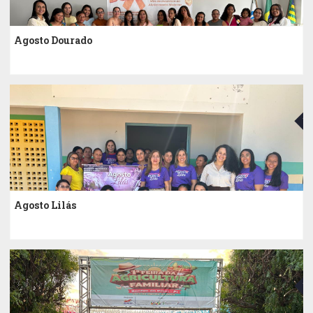
Agosto Dourado
20
Agosto Lilás
20