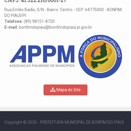
Rua Emilio Baião, S/N - Bairro: Centro - CEP: 64775000 - BONFIM
DO PIAUÍ/PI
Telefone:
(89) 98151-8720
E-mail:
bonfimdopiaui@bonfimdopiaui.pi.gov.br
Mapa do Site
Copyright © 2026 - PREFEITURA MUNICIPAL DE BONFIM DO PIAUÍ