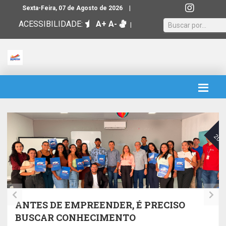
|
Sexta-Feira, 07 de Agosto de 2026
ACESSIBILIDADE:
A+
A-
|
21
JUL
J
026
202
TREINAMENTO DE BOAS PRÁTICAS DE
MANIPULAÇÃO DE ALIMENTOS E A